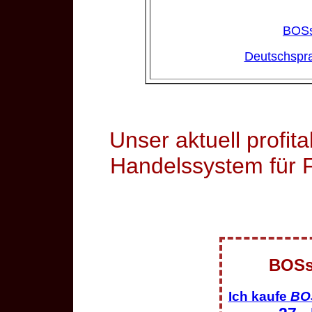
BOSs
Deutschspr
Unser aktuell profit
Handelssystem für 
BOSs
Ich kaufe
BO